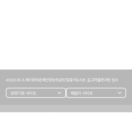
서
비
ASSESTA 소개
이용약관
개인정보취급방침
찾아오시는 길
고객불편사항 접수
스
이
용
expand_more
expand_more
정
보
어
세
스
타
정
보
(주) 어세스타