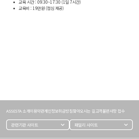
교육 시간 : 09:30~17:30 (1일 7시간)
교육비 : 19만원 (점심 제공)
서
비
ASSESTA 소개
이용약관
개인정보취급방침
찾아오시는 길
고객불편사항 접수
스
이
용
expand_more
expand_more
정
보