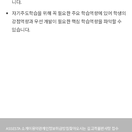
니다.
자기주도학습을 위해 꼭 필요한 주요 학습역량에 있어 학생의
강점역량과 우선 개발이 필요한 핵심 학습역량을 파악할 수
있습니다.
서
비
ASSESTA 소개
이용약관
개인정보취급방침
찾아오시는 길
고객불편사항 접수
스