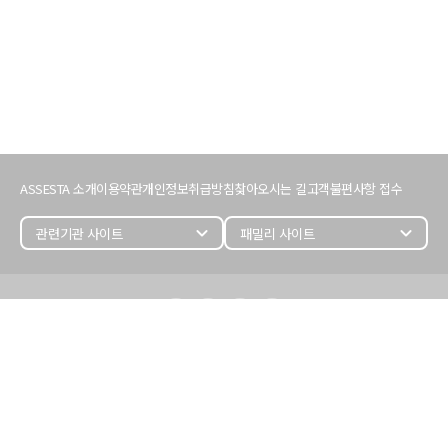
서
비
ASSESTA 소개
이용약관
개인정보취급방침
찾아오시는 길
고객불편사항 접수
스
이
용
expand_more
expand_more
정
보
어
세
스
타
정
보
(주) 어세스타
대표이사 : 김명준
개인정보관리자 : 손성훈 (246)
사업자등록번호 : 107-86-27487
사업자정보 확인 >
서울시 영등포구 국회대로68길 11,
삼보호정빌딩 5, 6층(여의도동)
T (02)787-1400
Email :
assesta@assesta.com
copyright 2022. ASSESTA. All Rights Reserved.