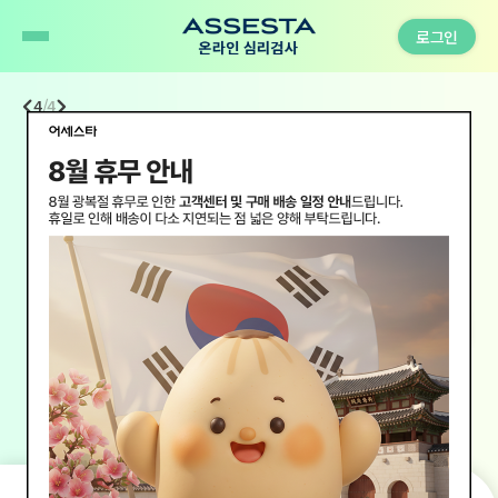
로그인
메
MBTI
인
캘
chevron_left
chevron_right
4
/
4
배
린
너/
더
로
구
그
매
인
하
박
기
스
main