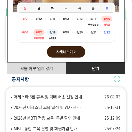
검
사
심리검사 실시
심리검사 결과 조회
코
검
검
드
사
사
입
검
실
실
인증키를 입력해주세요.
력
사
시/
시
영
코
결
검사 시작
역
드
과
입
조
력
회
인증키 조회
navigate_next
창
오늘 하루 열지 않기
닫기
게
공지사항
add
시
판
영
역
어세스타 8월 휴무 및 택배 배송 일정 안내
26-08-03
2026년 어세스타 교육 일정 및 검사 관련 안내
25-12-31
2026년 MBTI 적용 교육+특별 할인 안내
25-12-09
MBTI 통합 교육 운영 및 회원가입 안내
25-07-24