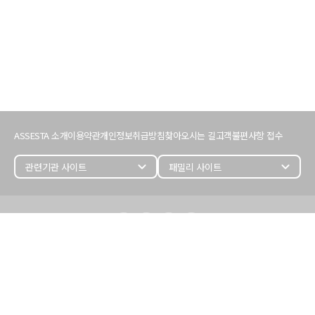
서
비
ASSESTA 소개
이용약관
개인정보취급방침
찾아오시는 길
고객불편사항 접수
스
이
용
expand_more
expand_more
정
보
어
세
스
타
정
보
(주) 어세스타
대표이사 : 김명준
개인정보관리자 : 손성훈 (243)
사업자등록번호 : 107-86-27487
사업자정보 확인 >
서울시 영등포구 국회대로68길 11,
삼보호정빌딩 5, 6층(여의도동)
T (02)787-1400
Email :
assesta@assesta.com