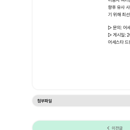
이용자 여러
향후 유사 
기 위해 최
▷ 문의: 
▷ 게시일: 2
어세스타 드
첨부파일
navigate_before
이전글