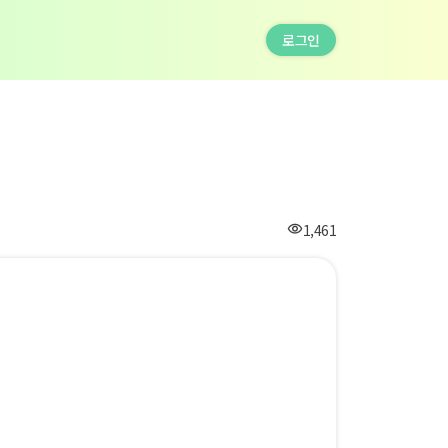
로그인
조
1,461
visibility
회
수