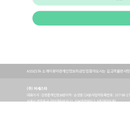
서
비
ASSESTA 소개
이용약관
개인정보취급방침
찾아오시는 길
고객불편사항
스
이
어
용
세
정
(주) 어세스타
스
보
타
대표이사 : 김명준
개인정보관리자 : 손성훈 (243)
사업자등록번호 : 107-86-27
정
서울시 영등포구 국회대로68길 11,
삼보호정빌딩 5, 6층(여의도동)
보
T (02)787-1400
Email :
assesta@assesta.com
copyright 2022. ASSEST